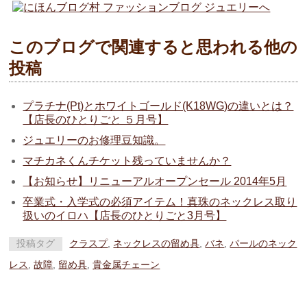
このブログで関連すると思われる他の
投稿
プラチナ(Pt)とホワイトゴールド(K18WG)の違いとは？
【店長のひとりごと ５月号】
ジュエリーのお修理豆知識。
マチカネくんチケット残っていませんか？
【お知らせ】リニューアルオープンセール 2014年5月
卒業式・入学式の必須アイテム！真珠のネックレス取り
扱いのイロハ【店長のひとりごと3月号】
投稿タグ
クラスプ
,
ネックレスの留め具
,
バネ
,
パールのネック
レス
,
故障
,
留め具
,
貴金属チェーン