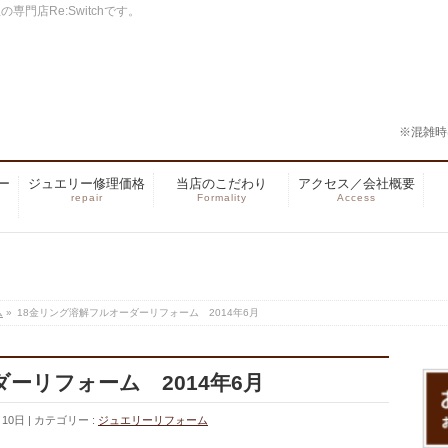
門店Re:Switchです。
※混雑時
ー
ジュエリー修理価格
当店のこだわり
アクセス／会社概要
repair
Formality
Access
ム
»
18金リング溶解フルオーダーリフォーム 2014年6月
ーリフォーム 2014年6月
月10日
カテゴリー :
ジュエリーリフォーム