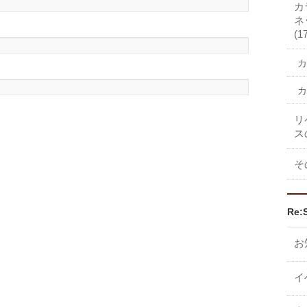
カ
ネ
(1
カ
カ
リ
ス
そ
Re:
お
イ