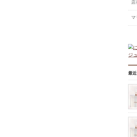
店
マ
最近