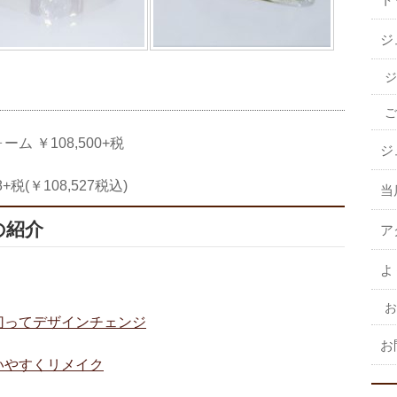
ジ
ジ
ご
 ￥108,500+税
ジ
税(￥108,527税込)
当
の紹介
ア
よ
お
切ってデザインチェンジ
お
いやすくリメイク