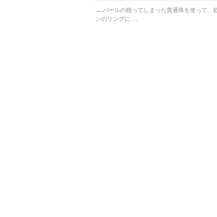
←
パールの残ってしまった貫通珠を使って、
ンのリングに…。