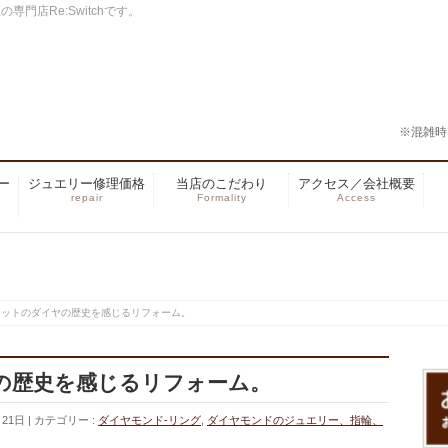
門店Re:Switchです。
※混雑時
ー
ジュエリー修理価格
当店のこだわり
アクセス／会社概要
repair
Formality
Access
カットのダイヤの歴史を感じるリフォーム。
の歴史を感じるリフォーム。
月21日
カテゴリー :
ダイヤモンド-リング
,
ダイヤモンドのジュエリー、指輪、