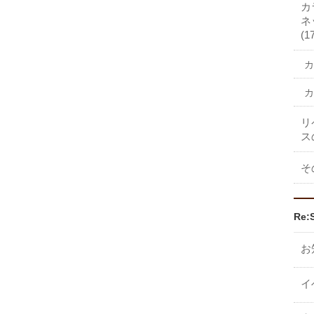
カ
ネ
(1
カ
カ
リ
ス
そ
Re:
お
イ