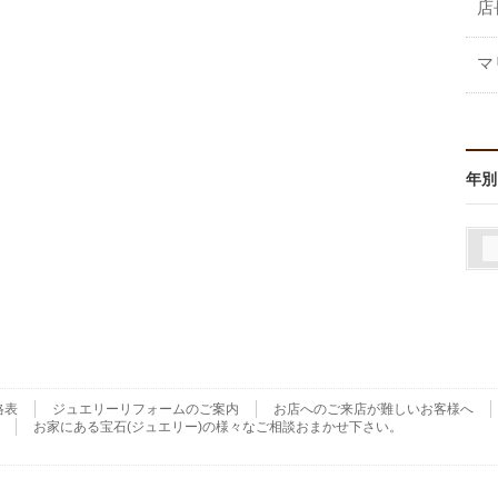
店
マ
年別
格表
ジュエリーリフォームのご案内
お店へのご来店が難しいお客様へ
お家にある宝石(ジュエリー)の様々なご相談おまかせ下さい。