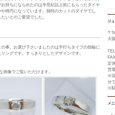
がお持ちになられたのは半世紀以上前にもらったダイヤ
やや楕円になっています。独特のカットのダイヤでし
したいとのご要望でした。
ジュ
〒56
大阪
との事。お選び下さいましたのは平打ちタイプの指輪に
TE
たリングです。すっきりとしたデザインです。
FAX
定
営業
きな画像でご覧いただけます。
※
せ
※
メニ
ト