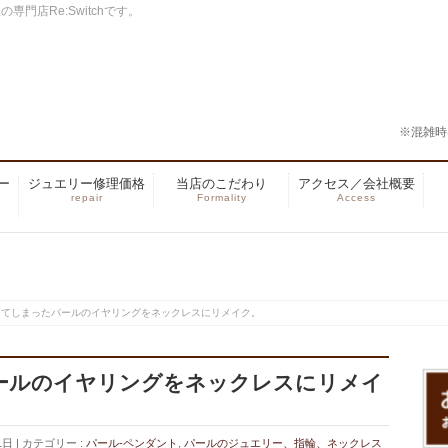
門店Re:Switchです。
※混雑時
ー
ジュエリー修理価格
当店のこだわり
アクセス／会社概要
repair
Formality
Access
してしまったパールのイヤリングをネックレスにリメイク。
ールのイヤリングをネックレスにリメイ
1日
カテゴリー :
パール-ペンダント
,
パールのジュエリー、指輪、ネックレス