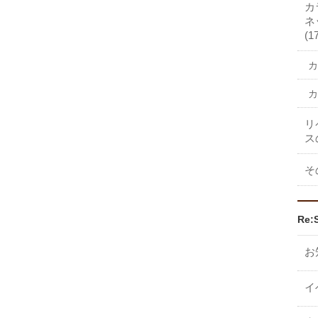
カ
ネ
(1
カ
カ
リ
ス
そ
Re:
お
イ