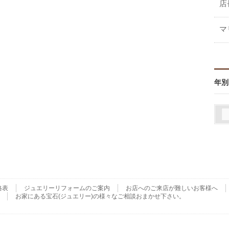
店
マ
年別
格表
ジュエリーリフォームのご案内
お店へのご来店が難しいお客様へ
お家にある宝石(ジュエリー)の様々なご相談おまかせ下さい。