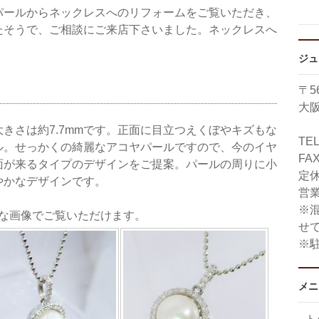
パールからネックレスへのリフォームをご覧いただき、
たそうで、ご相談にご来店下さいました。ネックレスへ
ジュ
〒56
大阪
きさは約7.7mmです。正面に目立つえくぼやキズもな
TE
ル。せっかくの綺麗なアコヤパールですので、今のイヤ
FAX
面が来るタイプのデザインをご提案。パールの周りに小
定
やかなデザインです。
営業
※
きな画像でご覧いただけます。
せ
※
メニ
ト