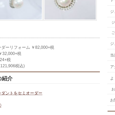
ジ
ジ
ご
ジ
ーリフォーム ￥82,000+税
2,000+税
当
24+税
21,906税込)
ア
の紹介
よ
お
ンダントをセミオーダー
お
①