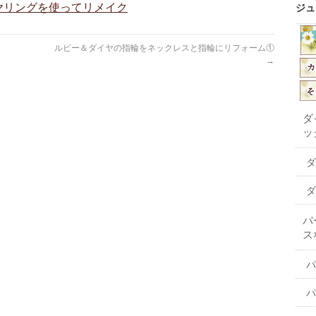
ヤリングを使ってリメイク
ジュ
。
ルビー＆ダイヤの指輪をネックレスと指輪にリフォーム①
→
ダ
ッ
ダ
ダ
パ
ス
パ
パ