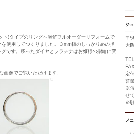
ジュ
ット)タイプのリングへ溶解フルオーダーリフォームで
〒56
ナを使用してつくりました。３mm幅のしっかりめの指
大阪
ングです。残ったダイヤとプラチナはお嬢様の指輪に変
TE
FAX
きな画像でご覧いただけます。
定
営業
※
せ
※
メニ
ト