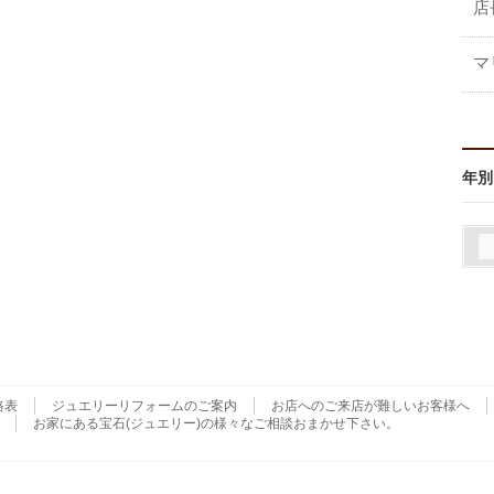
店
マ
年別
格表
ジュエリーリフォームのご案内
お店へのご来店が難しいお客様へ
お家にある宝石(ジュエリー)の様々なご相談おまかせ下さい。