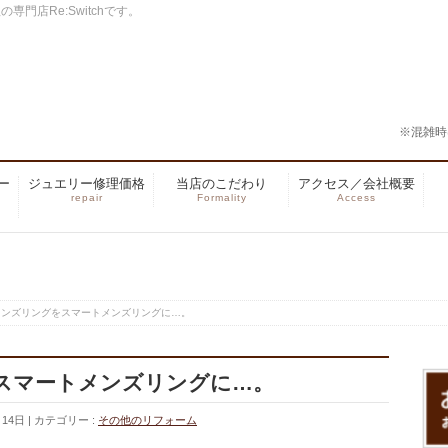
門店Re:Switchです。
※混雑時
ー
ジュエリー修理価格
当店のこだわり
アクセス／会社概要
repair
Formality
Access
メンズリングをスマートメンズリングに…。
スマートメンズリングに…。
月14日
カテゴリー :
その他のリフォーム