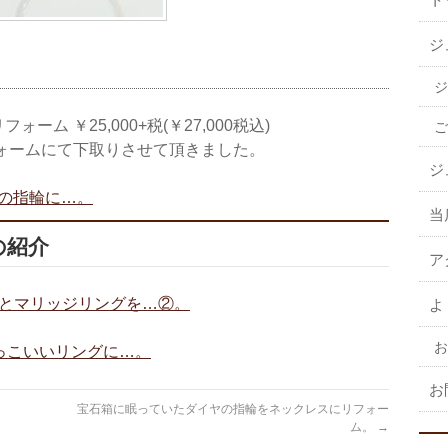
ジ
ジ
ム ￥25,000+税(￥27,000税込)
ご
フォームにて下取りさせて頂きました。
ジ
娘の指輪に…。
当
の紹介
ア
トとマリッジリングを…②。
よ
お
っこいいリングに…。
お
宝石箱に眠っていたダイヤの指輪をネックレスにリフォー
ム。
→