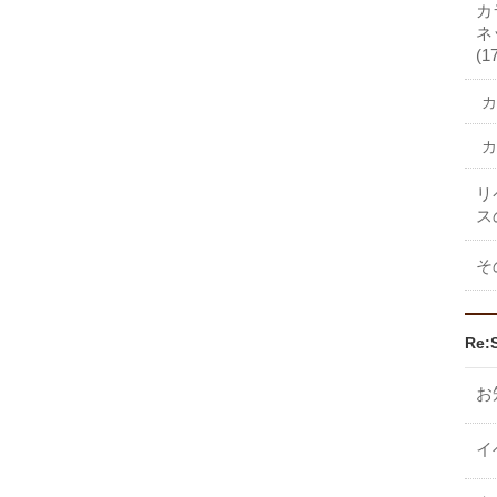
カ
ネ
(1
カ
カ
リ
ス
そ
Re:
お
イ