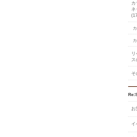
カ
ネ
(1
カ
カ
リ
ス
そ
Re:
お
イ