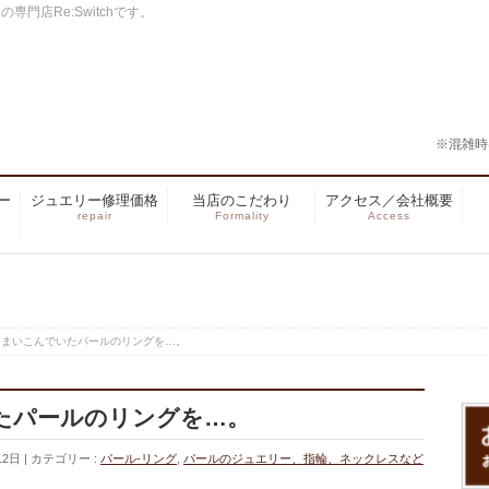
門店Re:Switchです。
※混雑時
ー
ジュエリー修理価格
当店のこだわり
アクセス／会社概要
repair
Formality
Access
しまいこんでいたパールのリングを…。
たパールのリングを…。
12日
カテゴリー :
パール-リング
,
パールのジュエリー、指輪、ネックレスなど