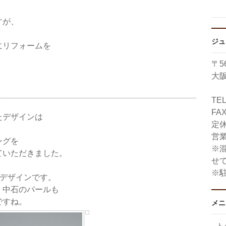
すが、
ジュ
にリフォームを
〒56
大阪
TE
FAX
たデザインは
定
営業
ングを
※
ていただきました。
せ
※
るデザインです。
、中石のパールも
ですね。
メニ
ト