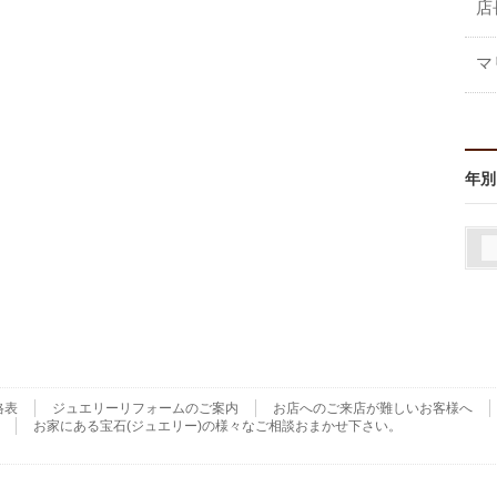
店
マ
年別
格表
ジュエリーリフォームのご案内
お店へのご来店が難しいお客様へ
お家にある宝石(ジュエリー)の様々なご相談おまかせ下さい。