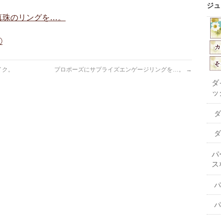
ジュ
真珠のリングを…。
①
イク。
プロポーズにサプライズエンゲージリングを…。
→
ダ
ッ
ダ
ダ
パ
ス
パ
パ