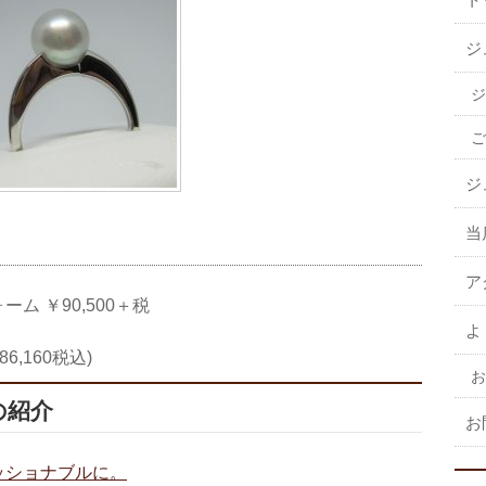
ジ
ジ
ご
ジ
当
ア
 ￥90,500＋税
よ
6,160税込)
お
の紹介
お
ッショナブルに。