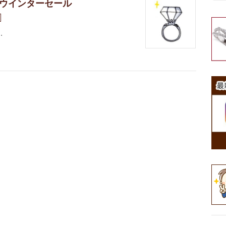
chウインターセール
…