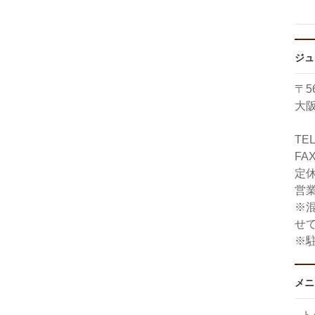
ジュ
〒56
大阪
TE
FAX
定
営業
※
せ
※
メニ
ト