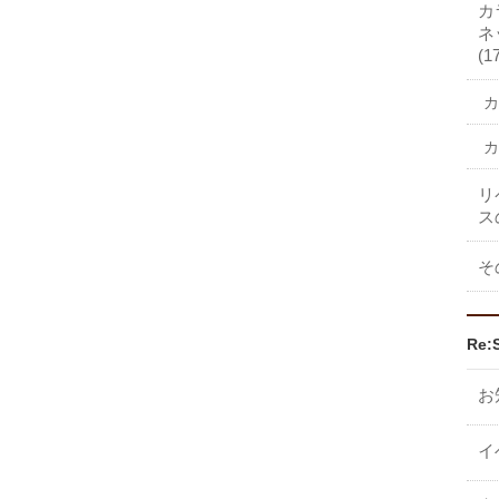
カ
ネ
(1
カ
カ
リ
ス
そ
Re:
お
イ