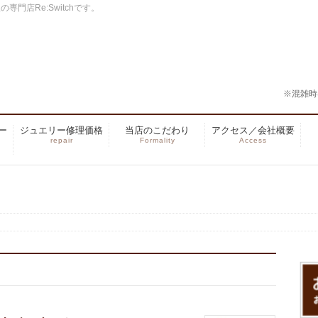
門店Re:Switchです。
※混雑時
ー
ジュエリー修理価格
当店のこだわり
アクセス／会社概要
repair
Formality
Access