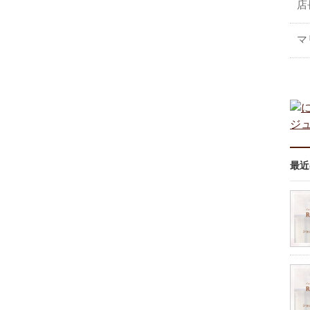
店
マ
最近